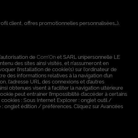
ofil client, offres promotionnelles personnalisées…).
l’autorisation de
Com’On
et SARL unipersonnelle LE
enu des sites ainsi visités, et n’assumeront en
quer l’installation de cookie(s) sur l’ordinateur de
istre des informations relatives à la navigation d’un
tion, l’adresse URL des connexions et d’autres
nsi obtenues visent à faciliter la navigation ultérieure
okie peut entraîner l’impossibilité d’accéder à certains
s cookies : Sous Internet Explorer : onglet outil /
e : onglet édition / préférences. Cliquez sur Avancées