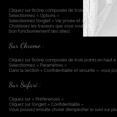
Cliquez sur l’icône composée de trois barres horizontal
Sélectionnez « Options »
Sélectionnez l’onglet « Vie privée et sécurité »
Choisissez les traceurs que vous souhaitez accepter (
bon fonctionnement des sites).
Sur Chrome :
Cliquez sur l’icône composée de trois points en haut à 
Sélectionnez « Paramètres »
Dans la section « Confidentialité et sécurité », vous p
Sur Safari :
Cliquez sur « Préférences »
Cliquez sur l’onglet « Confidentialité »
Vous pouvez ensuite choisir d’empêcher le suivi sur p