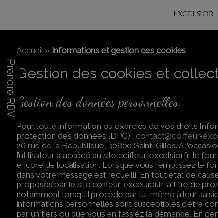
Excelsior
Accueil
»
Informations et gestion des cookies
Prendre RDV
Gestion des cookies et colle
Gestion des données personnelles.
Pour toute information ou exercice de vos droits Info
protection des données (DPO) :
contact@coiffeur-excel
26 rue de la République, 30800 Saint-Gilles. A l’occasion 
l’utilisateur a accédé au site coiffeur-excelsior.fr, le fo
encore de localisation. Lorsque vous remplissez le 
dans votre message est recueilli. En tout état de cause
proposés par le site coiffeur-excelsior.fr, à titre de pr
notamment lorsqu’il procède par lui-même à leur saisie. Il
informations personnelles sont susceptibles d’être conse
par un tiers ou que vous en fassiez la demande. En 