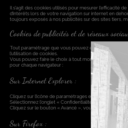
Il s’agit des cookies utilisés pour mesurer l’efficacit
d’intérêts lors de votre navigation sur internet en deho
toujours exposés à nos publicités sur des sites tiers, m
Cookies de publicités et de réseaux socia
Tout paramétrage que vous pouvez entreprendre sera su
l’utilisation de cookies.
Vous pouvez faire le choix à tout moment d’exprimer et
pour chaque navigateur :
Sur Internet Explorer :
Cliquez sur l’icône de paramétrages en haut à droite, 
Sélectionnez l’onglet « Confidentialité »
Cliquez sur le bouton « Avancé », vous pouvez alors pa
Sur Firefox :