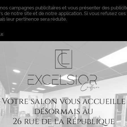
é de nos campagnes publicitaires et vous présenter des publi
rs de notre site et de notre application. Si vous refusez ces 
ais leur pertinence sera réduite.
ux
sceptible de modifier votre navigation sur Internet et vos
 de modifier vos souhaits en matière de cookies, en configu
sélectionnez « Option Internet »
ramétrer les choix pour les cookies internes et les cookies