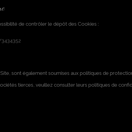
ne
ibilité de contrôler le dépôt des Cookies :
c/3434352
le Site, sont également soumises aux politiques de protection 
ciétés tierces, veuillez consulter leurs politiques de confide