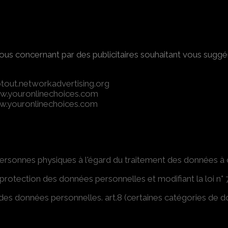
 vous concernant par des publicitaires souhaitant vous suggér
ptout.networkadvertising.org
w.youronlinechoices.com
w.youronlinechoices.com
personnes physiques à l'égard du traitement des données à
otection des données personnelles et modifiant la loi n° 7
des données personnelles. art.8 (certaines catégories de don