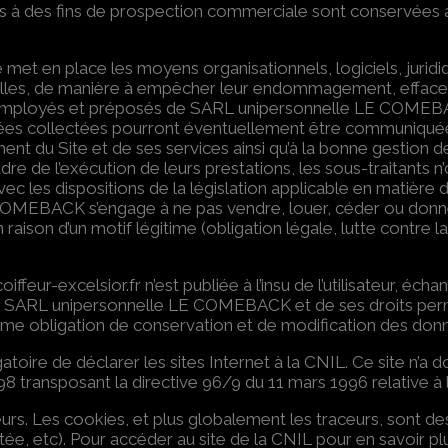
s à des fins de prospection commerciale sont conservées a
met en place les moyens organisationnels, logiciels, juridi
nelles, de manière à empêcher leur endommagement, effaceme
employés et préposés de SARL unipersonnelle LE COMEBACK,
nnées collectées pourront éventuellement être communiqué
nt du Site et de ses services ainsi qu’à la bonne gestion d
adre de l’exécution de leurs prestations, les sous-traitants 
avec les dispositions de la législation applicable en matiè
OMEBACK s’engage à ne pas vendre, louer, céder ou donner
aison d’un motif légitime (obligation légale, lutte contre la
oiffeur-excelsior.fr n’est publiée à l’insu de l’utilisateur, 
de SARL unipersonnelle LE COMEBACK et de ses droits permet
me obligation de conservation et de modification des données v
igatoire de déclarer les sites Internet à la CNIL. Ce site n
1998 transposant la directive 96/9 du 11 mars 1996 relative 
ceurs. Les cookies, et plus globalement les traceurs, sont 
e, etc). Pour accéder au site de la CNIL pour en savoir plu