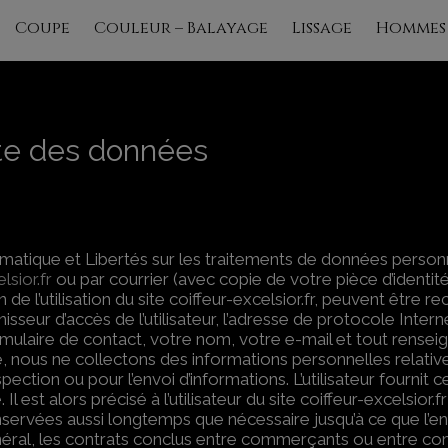
modal-check
Coupe
Couleur – Balayage
Lissage
Hommes
cte des données
rmatique et Libertés sur les traitements de données perso
sior.fr
ou par courrier (avec copie de votre pièce d’identité
de l’utilisation du site coiffeur-excelsior.fr, peuvent être rec
urnisseur d’accès de l’utilisateur, l’adresse de protocole Inter
formulaire de contact, votre nom, votre e-mail et tout r
, nous ne collectons des informations personnelles relatives 
ospection ou pour l’envoi d’informations. L’utilisateur fourn
 est alors précisé à l’utilisateur du site coiffeur-excelsior.
rvées aussi longtemps que nécessaire jusqu’à ce que l’entrep
général, les contrats conclus entre commerçants ou entre