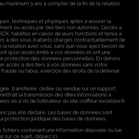
u maximum 3 ans à compter de la fin de la relation
ques, techniques et physiques aptes à assurer la
nt ou accès par des tiers non autorisés. L’accès à
 habilités en raison de leurs fonctions et tenus à
es à des sous-traitants chargés contractuellement de
e la relation avec vous, sans que vous ayez besoin de
n’ont qu’un accès limité à vos données et ont une
re de protection des données personnelles. En dehors
 accès à des tiers à vos données sans votre
 fraude ou l’abus, exercice des droits de la défense,
échangée, transférée, cédée ou vendue sur un support
trait la transmission des dites informations à
is à vis de l’utilisateur du site coiffeur-excelsior.fr.
’a donc pas été déclaré. Les bases de données sont
à la protection juridique des bases de données.
des fichiers contenant une information déposée ou lue
s sur ce sujet, cliquez
ici
.