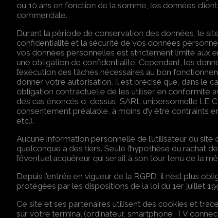
ou 10 ans en fonction de la somme, les données client
commerciale.
Durant la période de conservation des données, le site 
confidentialité et la sécurité de vos données person
vos données personnelles est strictement limité aux 
une obligation de confidentialité. Cependant, les do
l’exécution des tâches nécessaires au bon fonctionneme
donner votre autorisation. Il est précisé que, dans le c
obligation contractuelle de les utiliser en conformité 
des cas énoncés ci-dessus, SARL unipersonnelle LE C
consentement préalable, à moins d’y être contraints en r
etc.).
Aucune information personnelle de l’utilisateur du site c
quelconque à des tiers. Seule l’hypothèse du rachat 
l’éventuel acquéreur qui serait à son tour tenu de la mê
Depuis l’entrée en vigueur de la RGPD, il n’est plus obl
protégées par les dispositions de la loi du 1er juillet 
Ce site et ses partenaires utilisent des cookies et tra
sur votre terminal (ordinateur, smartphone, TV connecté