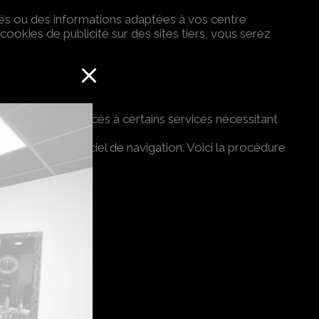
cités ou des informations adaptées à vos centre
cookies de publicité sur des sites tiers, vous serez
 conditions d’accès à certains services nécessitant
rant votre logiciel de navigation. Voici la procédure
 tiers