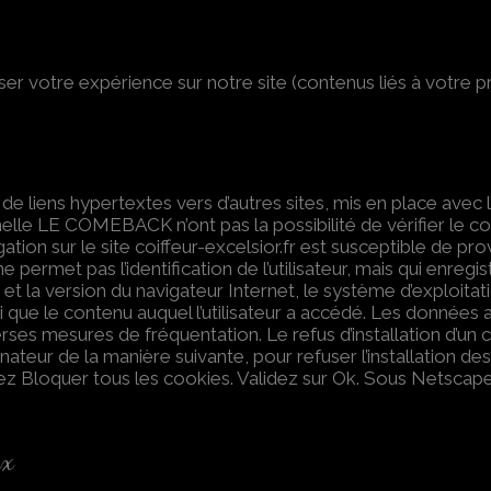
er votre expérience sur notre site (contenus liés à votre pr
 de liens hypertextes vers d’autres sites, mis en place avec 
le LE COMEBACK n’ont pas la possibilité de vérifier le cont
ion sur le site coiffeur-excelsior.fr est susceptible de provo
i ne permet pas l’identification de l’utilisateur, mais qui enreg
et la version du navigateur Internet, le système d’exploita
si que le contenu auquel l’utilisateur a accédé. Les données ai
ses mesures de fréquentation. Le refus d’installation d’un co
inateur de la manière suivante, pour refuser l’installation de
ssez Bloquer tous les cookies. Validez sur Ok. Sous Netscap
ux