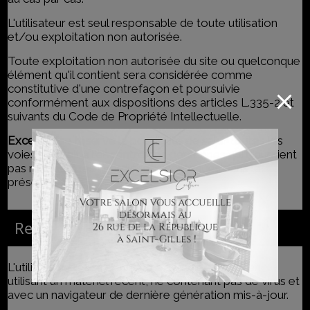
L'utilisateur est seul responsable de toute utilisation
et/ou exploitation non autorisée.
Toute exploitation non autorisée du site ou quelconque
élément qu'il contient sera considérée comme
constitutive d'une contrefaçon et poursuivie
conformément aux dispositions des articles L.335-2 et
suivants du Code de Propriété Intellectuelle.
Excelsior
se réserve la possibilité de saisir toutes les
voies de droit à l'encontre des personnes qui n'auraient
pas respecté les interdictions contenues dans le
présent article.
Responsabilités
L'utilisateur du site s'engage à accéder au site en
utilisant un matériel récent, ne contenant pas de virus et
avec un navigateur de dernière génération mis-à-jour.