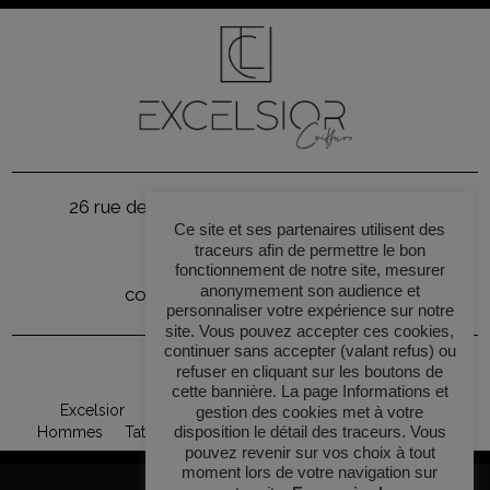
26 rue de la République
30800 Saint-Gilles
Ce site et ses partenaires utilisent des
09 87 01 65 23
traceurs afin de permettre le bon
fonctionnement de notre site, mesurer
anonymement son audience et
contact@coiffeur-excelsior.fr
personnaliser votre expérience sur notre
site. Vous pouvez accepter ces cookies,
continuer sans accepter (valant refus) ou
Contactez-nous
refuser en cliquant sur les boutons de
Horaires
cette bannière. La page Informations et
Excelsior
Coupe
Couleur – Balayage
Lissage
gestion des cookies met à votre
disposition le détail des traceurs. Vous
Hommes
Tatouage
Partenaires
Actualités et contact
pouvez revenir sur vos choix à tout
moment lors de votre navigation sur